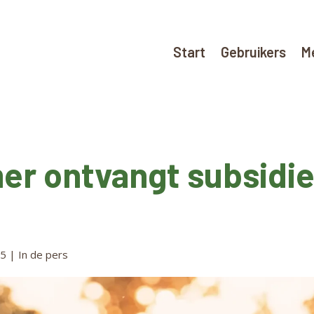
Start
Gebruikers
M
er ontvangt subsidie
25
|
In de pers