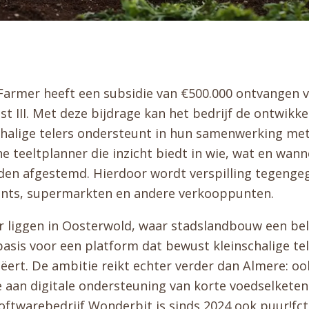
Farmer heeft een subsidie van €500.000 ontvangen 
III. Met deze bijdrage kan het bedrijf de ontwikkel
schalige telers ondersteunt in hun samenwerking met
ne teeltplanner die inzicht biedt in wie, wat en wann
en afgestemd. Hierdoor wordt verspilling tegengeg
rants, supermarkten en andere verkooppunten.
r liggen in Oosterwold, waar stadslandbouw een bela
asis voor een platform dat bewust kleinschalige t
ëert. De ambitie reikt echter verder dan Almere: ook
e aan digitale ondersteuning van korte voedselketen
ftwarebedrijf Wonderbit is sinds 2024 ook puur!fc