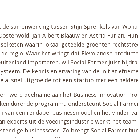
it de samenwerking tussen Stijn Sprenkels van Wond
sterwold, Jan-Albert Blaauw en Astrid Furlan. Hun
selketen waarin lokaal geteelde groenten rechtstr
 de regio. Waar het wringt dat Flevolandse produc
 buitenland importeren, wil Social Farmer juist bijd
ysteem. De kennis en ervaring van de initiatiefnem
e al snel uitgroeide tot een startup met een helder
en, werd deelname aan het Business Innovation Pro
weken durende programma ondersteunt Social Farmer
n van een rendabel businessmodel en het vinden va
an experts uit de voedingsindustrie werkt het team 
tendige businesscase. Zo brengt Social Farmer hun