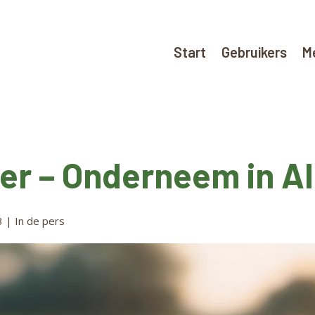
Start
Gebruikers
M
mer – Onderneem in A
3
|
In de pers