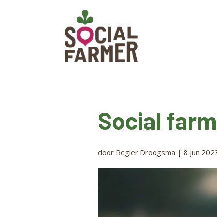
Social far
door
Rogier Droogsma
|
8 jun 202