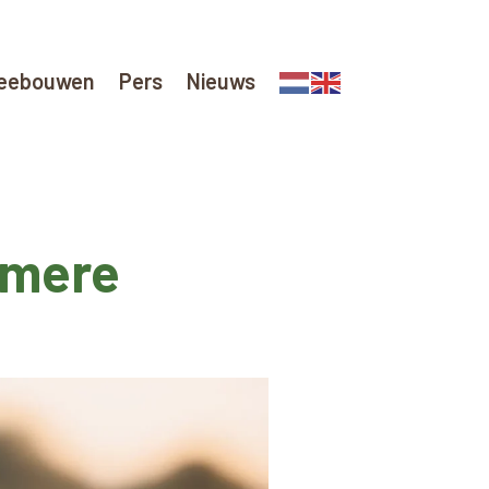
eebouwen
Pers
Nieuws
lmere