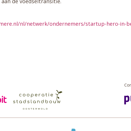
 aan de voedseltransitie.
ere.nl/nl/netwerk/ondernemers/startup-hero-in-bee
Com